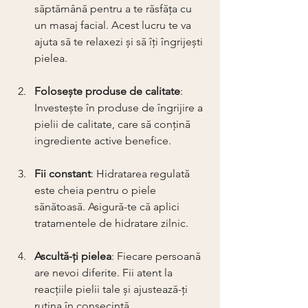
săptămână pentru a te răsfăța cu 
un masaj facial. Acest lucru te va 
ajuta să te relaxezi și să îți îngrijești 
pielea.
Folosește produse de calitate
: 
Investește în produse de îngrijire a 
pielii de calitate, care să conțină 
ingrediente active benefice.
Fii constant
: Hidratarea regulată 
este cheia pentru o piele 
sănătoasă. Asigură-te că aplici 
tratamentele de hidratare zilnic.
Ascultă-ți pielea
: Fiecare persoană 
are nevoi diferite. Fii atent la 
reacțiile pielii tale și ajustează-ți 
rutina în consecință.