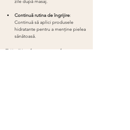
zile după masaj.
Continuă rutina de îngrijire
: 
Continuă să aplici produsele 
hidratante pentru a menține pielea 
sănătoasă.
Răsfățul personal
Un masaj facial relaxant și tratamentele 
de hidratare nu sunt doar pentru ocazii 
speciale. Acestea pot deveni parte din 
rutina ta de îngrijire personală. 
Cum să te răsfeți acasă
Dacă nu poți ajunge la un specialist, 
poți recrea o experiență de masaj facial 