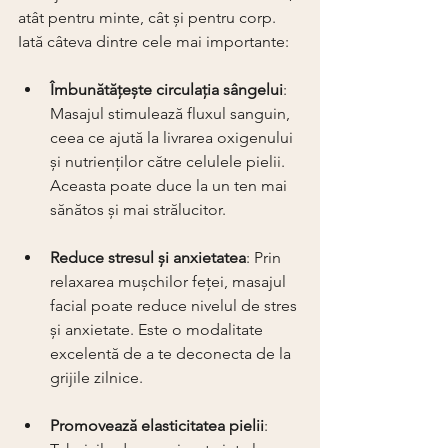
atât pentru minte, cât și pentru corp. 
Iată câteva dintre cele mai importante:
Îmbunătățește circulația sângelui
: 
Masajul stimulează fluxul sanguin, 
ceea ce ajută la livrarea oxigenului 
și nutrienților către celulele pielii. 
Aceasta poate duce la un ten mai 
sănătos și mai strălucitor.
Reduce stresul și anxietatea
: Prin 
relaxarea mușchilor feței, masajul 
facial poate reduce nivelul de stres 
și anxietate. Este o modalitate 
excelentă de a te deconecta de la 
grijile zilnice.
Promovează elasticitatea pielii
: 