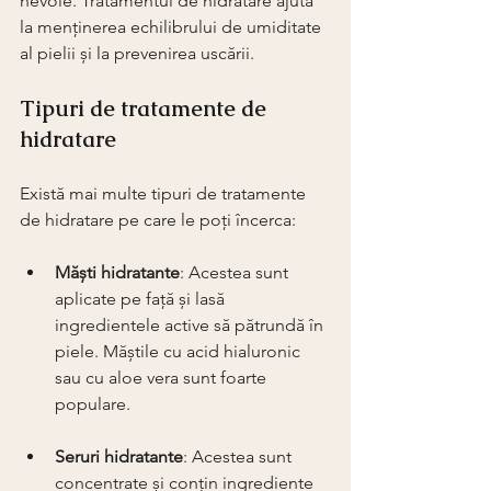
nevoie. Tratamentul de hidratare ajută 
la menținerea echilibrului de umiditate 
al pielii și la prevenirea uscării. 
Tipuri de tratamente de 
hidratare
Există mai multe tipuri de tratamente 
de hidratare pe care le poți încerca:
Măști hidratante
: Acestea sunt 
aplicate pe față și lasă 
ingredientele active să pătrundă în 
piele. Măștile cu acid hialuronic 
sau cu aloe vera sunt foarte 
populare.
Seruri hidratante
: Acestea sunt 
concentrate și conțin ingrediente 