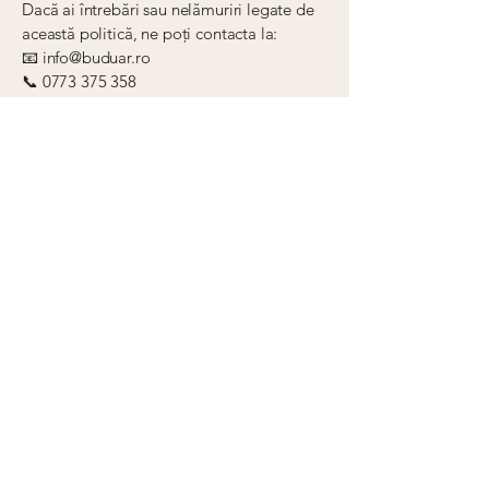
Dacă ai întrebări sau nelămuriri legate de
această politică, ne poți contacta la:
📧 info@buduar.ro
📞 0773 375 358
+40 773 375 358
info@buduar.ro
Politica de confidențialitate
Blog
Termeni și condiții
Politica de rambursare
145400 Zimnicea, Romania