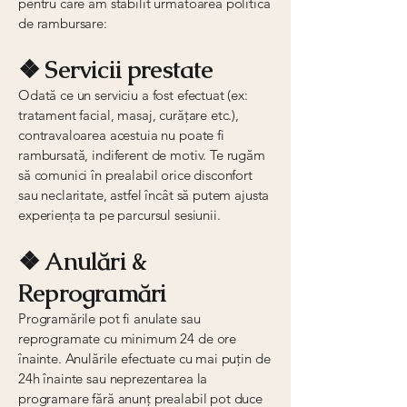
pentru care am stabilit următoarea politică
de rambursare:
❖ Servicii prestate
Odată ce un serviciu a fost efectuat (ex:
tratament facial, masaj, curățare etc.),
contravaloarea acestuia nu poate fi
rambursată, indiferent de motiv. Te rugăm
să comunici în prealabil orice disconfort
sau neclaritate, astfel încât să putem ajusta
experiența ta pe parcursul sesiunii.
❖ Anulări &
Reprogramări
Programările pot fi anulate sau
reprogramate cu minimum 24 de ore
înainte. Anulările efectuate cu mai puțin de
24h înainte sau neprezentarea la
programare fără anunț prealabil pot duce