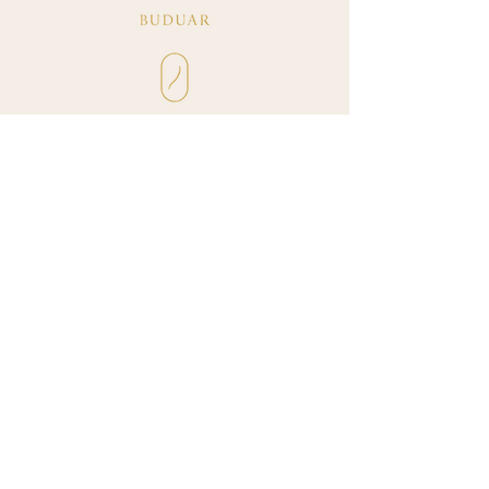
+40 773 375 358
info@buduar.ro
Politica de confidențialitate
Blog
Termeni și condiții
Politica de rambursare
145400 Zimnicea, Romania
© 2035 Buduar.ro