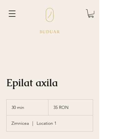
Epilat axila
35
de
30 min
3
35 RON
lei
românești
0
m
Zimnicea
|
Location 1
i
n