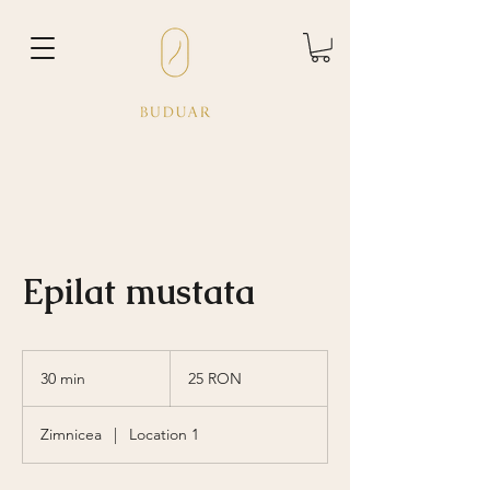
Epilat mustata
25
de
30 min
3
25 RON
lei
românești
0
m
Zimnicea
|
Location 1
i
n