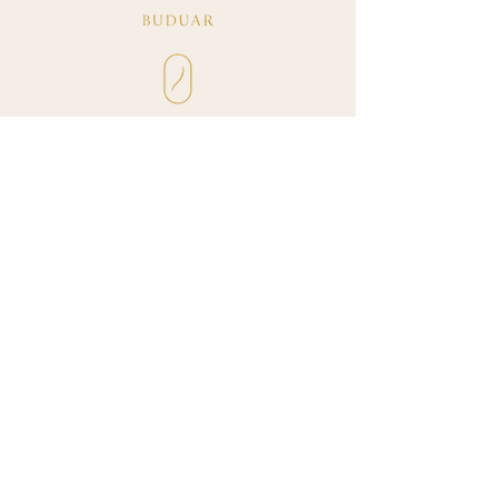
+40 773 375 358
info@buduar.ro
Politica de confidențialitate
Blog
Termeni și condiții
Politica de rambursare
145400 Zimnicea, Romania
© 2035 Buduar.ro