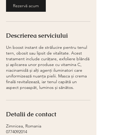
i
Rezervă acum
n
Descrierea serviciului
Un boost instant de strălucire pentru tenul
tern, obosit sau lipsit de vitalitate. Acest
tratament include curățare, exfoliere blândă
și aplicarea unor produse cu vitamina C,
niacinamidă și alți agenți iluminatori care
uniformizează nuanța pielii. Masca și crema
finală revitalizează, iar tenul capătă un
aspect proaspăt, luminos și sănătos.
Detalii de contact
Zimnicea, Romania
0774092014