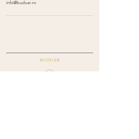
info@buduar.ro
+40 773 375 358
info@buduar.ro
Politica de confidențialitate
Blog
Termeni și condiții
Politica de rambursare