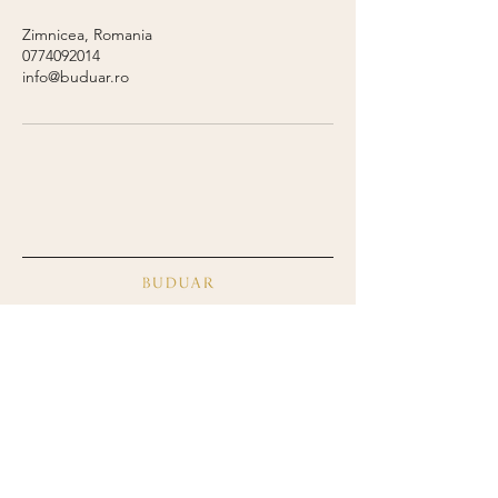
Zimnicea, Romania
0774092014
info@buduar.ro
+40 773 375 358
info@buduar.ro
Politica de confidențialitate
Blog