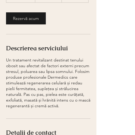
3
0
m
i
Rezervă acum
n
Descrierea serviciului
Un tratament revitalizant destinat tenului
obosit sau afectat de factori externi precum
stresul, poluarea sau lipsa somnului. Folosim
produse profesionale Dermedics care
stimulează regenerarea celulară și redau
pielii fermitatea, suplețea și strălucirea
naturală. Pas cu pas, pielea este curățată,
exfoliată, masată și hrănită intens cu o mască
regenerantă și cremă activă.
Detalii de contact