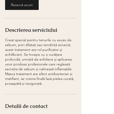
i
Rezervă acum
n
Descrierea serviciului
Creat special pentru tenurile cu exces de
sebum, pori dilatați sau tendință acneică,
acest tratament are rol purificator și
echilibrant. Se începe cu o curățare
profundă, urmată de exfoliere și aplicarea
unor produse profesionale care reglează
secreția de sebum și calmează inflamațiile.
Masca tratament are efect antibacterian și
matifiant, iar crema finală lasă pielea curată,
proaspătă și revigorată.
Detalii de contact