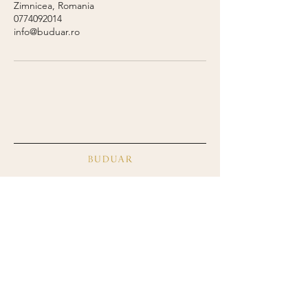
Zimnicea, Romania
0774092014
info@buduar.ro
+40 773 375 358
info@buduar.ro
Politica de confidențialitate
Blog
Termeni și condiții