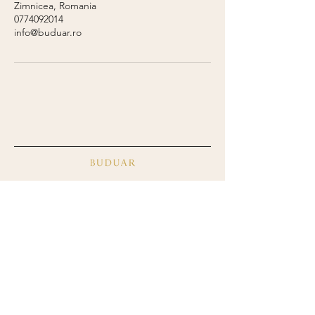
Zimnicea, Romania
0774092014
info@buduar.ro
+40 773 375 358
info@buduar.ro
Politica de confidențialitate
Blog
Termeni și condiții