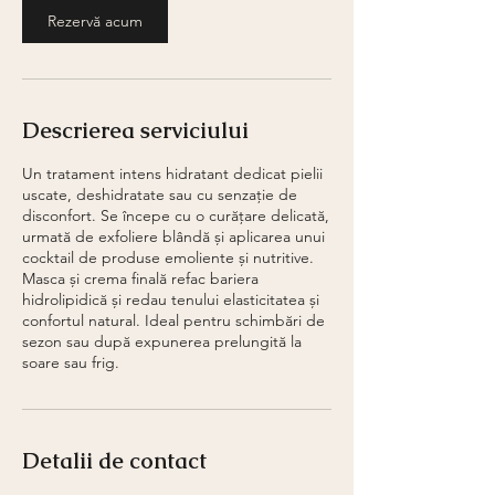
i
Rezervă acum
n
Descrierea serviciului
Un tratament intens hidratant dedicat pielii
uscate, deshidratate sau cu senzație de
disconfort. Se începe cu o curățare delicată,
urmată de exfoliere blândă și aplicarea unui
cocktail de produse emoliente și nutritive.
Masca și crema finală refac bariera
hidrolipidică și redau tenului elasticitatea și
confortul natural. Ideal pentru schimbări de
sezon sau după expunerea prelungită la
soare sau frig.
Detalii de contact